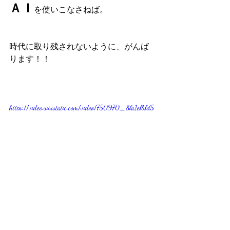
ＡＩ
を使いこなさねば。
時代に取り残されないように、がんば
ります！！
https://video.wixstatic.com/video/750970_8fa1efbfd5
6a4ae181e2b25021720ad4/720p/mp4/file.mp4