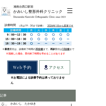
​湘南台西口駅前
かみいし整形外科クリニック
Shonandai Kamiishi Orthopaedic Clinic
since 2023
診療時間
（月は19：30まで診療）
2026年1月から変更です
​※
新患
受付は、診療終了時間の
30
分前
まで、
再診
受付は
15分前
まで
​※混雑した場合、受付終了時間を早めることがあります
Web予約
アクセス
※お電話による診療予約は承っておりませ
ん
記事
かみいし たかゆき