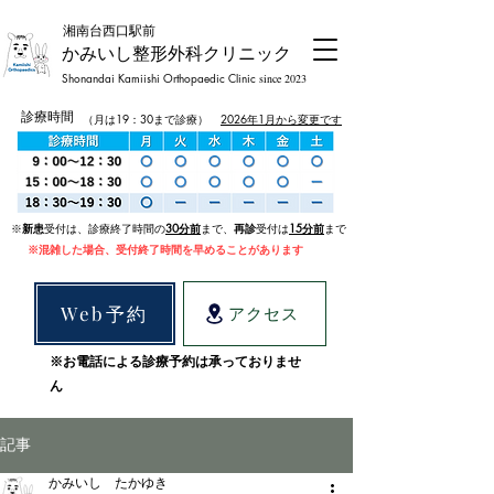
​湘南台西口駅前
かみいし整形外科クリニック
Shonandai Kamiishi Orthopaedic Clinic
since 2023
診療時間
（月は19：30まで診療）
2026年1月から変更です
​※
新患
受付は、診療終了時間の
30
分前
まで、
再診
受付は
15分前
まで
​※混雑した場合、受付終了時間を早めることがあります
Web予約
アクセス
※お電話による診療予約は承っておりませ
ん
記事
かみいし たかゆき