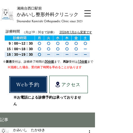
​湘南台西口駅前
かみいし整形外科クリニック
Shonandai Kamiishi Orthopaedic Clinic
since 2023
診療時間
（月は19：30まで診療）
2026年1月から変更です
​※
新患
受付は、診療終了時間の
30
分前
まで、
再診
受付は
15分前
まで
​※混雑した場合、受付終了時間を早めることがあります
Web予約
アクセス
※お電話による診療予約は承っておりませ
ん
記事
かみいし たかゆき