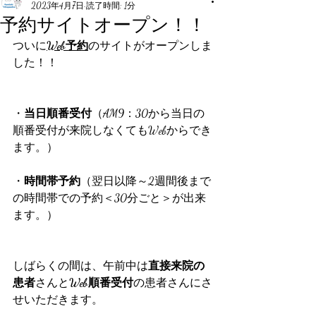
2023年4月7日
読了時間: 1分
予約サイトオープン！！
ついに
Web予約
のサイトがオープンしま
した！！
・
当日順番受付
（AM9：30から当日の
順番受付が来院しなくてもWebからでき
ます。）
・
時間帯予約
（翌日以降～2週間後まで
の時間帯での予約＜30分ごと＞が出来
ます。）
しばらくの間は、午前中は
直接来院の
患者
さんと
Web順番受付
の患者さんにさ
せいただきます。