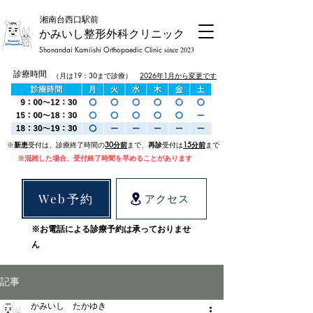
​湘南台西口駅前
かみいし整形外科クリニック
Shonandai Kamiishi Orthopaedic Clinic
since 2023
診療時間
（月は19：30まで診療）
2026年1月から変更です
​※
新患
受付は、診療終了時間の
30
分前
まで、
再診
受付は
15分前
まで
​※混雑した場合、受付終了時間を早めることがあります
Web予約
アクセス
※お電話による診療予約は承っておりませ
ん
記事
かみいし たかゆき